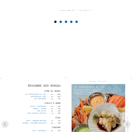
Екатеринбург, пер Банковский, 10
+7 (343) 301‒02‒22
Меню
О нас
Программа лояльности
ОСТАВИТЬ ОТЗЫВ
Политика конфиденциальности
Пользовательское соглашение
Согласие пользователя на обработку персональных данных
Реквизиты
© 2019 Ресторан Морская 10