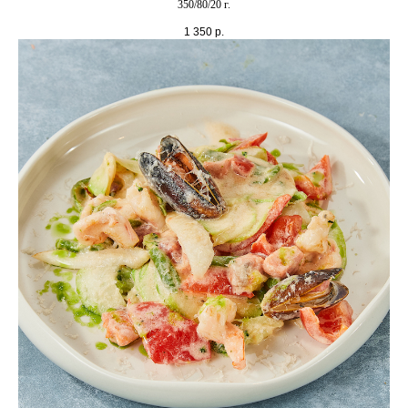
350/80/20 г.
1 350
р.